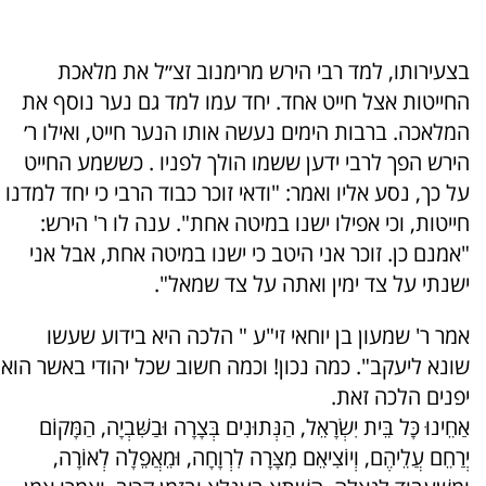
בצעירותו, למד רבי הירש מרימנוב זצ״ל את מלאכת
החייטות אצל חייט אחד. יחד עמו למד גם נער נוסף את
המלאכה. ברבות הימים נעשה אותו הנער חייט, ואילו ר׳
הירש הפך לרבי ידען ששמו הולך לפניו . כששמע החייט
על כך, נסע אליו ואמר: "ודאי זוכר כבוד הרבי כי יחד למדנו
חייטות, וכי אפילו ישנו במיטה אחת". ענה לו ר' הירש:
"אמנם כן. זוכר אני היטב כי ישנו במיטה אחת, אבל אני
ישנתי על צד ימין ואתה על צד שמאל".
אמר ר' שמעון בן יוחאי זי"ע " הלכה היא בידוע שעשו
שונא ליעקב". כמה נכון! וכמה חשוב שכל יהודי באשר הוא
יפנים הלכה זאת.
אַחֵינוּ כָּל בֵּית יִשְׂרָאֵל, הַנְּתוּנִים בְּצָרָה וּבַשִּׁבְיָה, הַמָּקוֹם
יְרַחֵם עֲלֵיהֶם, וְיוֹצִיאֵם מִצָּרָה לִרְוָחָה, וּמֵאֲפֵלָה לְאוֹרָה,