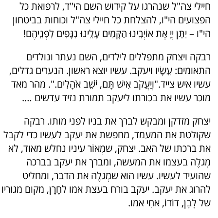
חיילי צה"ל שנהרגו על קידוש השם הי"ד, לרפואת כל
הפצועים הי"ו, להצלחת כל חיילי צה"ל וכוחות בביטחון
הי"ו – יִתֵּן יְיָ אֶת אוֹיְבֵינוּ הַקָּמִים עָלֵינוּ נִגָּפִים לִפְנֵיהֶם!
רבקה ויצחק מתפללים לילדים, השם נעתר ונולדים
התאומים: עֵשָׂיו ויעקב. עשיו יוצא ראשון. הנערים גדלים,
עשיו איש צייד."וְיַעֲקֹב אִישׁ תָּם, יֹשֵׁב אֹהָלִים.". מהר מאד
מוכר עשיו את בכורתו ליעקב תמורת נזיד עדשים ….
יצחק מזדקן ומבקש לברך את בניו לפני מותו. רבקה
שקולטת את המעמד, מחפשת את יעקב לעשיו כדי לקבל
את ברכתו של האב. יצחק, שמְאוֹר עיניו נחלש מאוד, לא
מְגלֶה בעצמו את המעשה, ומברך את יעקב בברכה
שהועיד לעשיו. עשיו הוא שמְגלֶה את הדבר, ומחליט
להרוג את יעקב. יעקב בורח בעצת אמו לחָרָן, מקום מגוריו
של לָבָן, דוֹדוֹ, אחִי אמו.