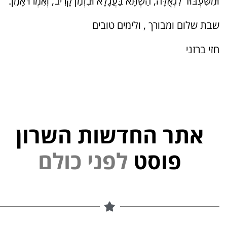
וּמִשִּׁעְבּוּד לִגְאֻלָּה, הַשְׁתָּא בַּעֲגָלָא וּבִזְמַן קָרִיב, וְאִמְרוּ אָמֵן.
שבת שלום ומבורך , ולימים טובים
חזי ברזני
אתר החדשות השרון
פוסט
ל
פ
נ
י