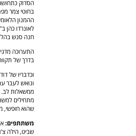
הסדוק כתחושה 
בחוטי צמר מפת
ההמנון הלאומי
לאונרדו כהן ב"
חנה סנש בהליכ
התערוכה
מדגי
בדרך של תקווה,
וכדבריו של דוד
ונואש לעבר עתי
ממשאלות לב. מ
מתחילים למשו
שהוא חופשי, מ
משתתפים:
אור
שביט, הילה צ'ול