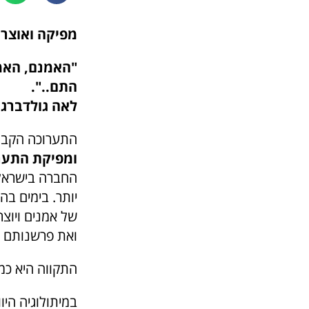
מפיקה ואוצרת
"האמנם, האמ
התם..".
לאה גולדברג
התערוכה הקבוצ
ומפיקת התער
החברה בישראל,
יותר. בימים ב
של אמנים ויוצר
ואת פרשנותם ה
התקווה היא כמו
ב
מיתולוגיה היוו