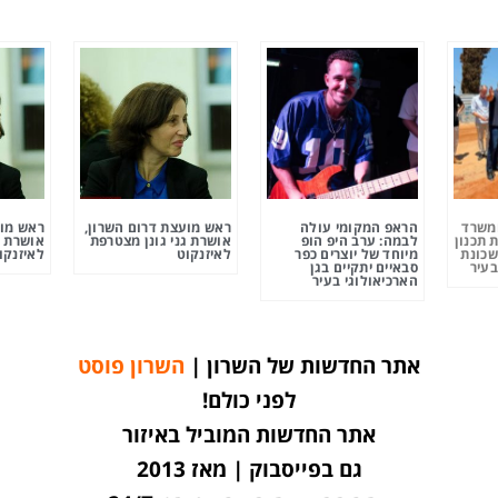
ומשרד
הראפ המקומי עולה
ראש מועצת דרום השרון,
ראש מוע
 תכנון
לבמה: ערב היפ הופ
אושרת גני גונן מצטרפת
אושרת ג
שכונת
מיוחד של יוצרים כפר
לאיזנקוט
לאיזנקו
בעיר
סבאיים יתקיים בגן
הארכיאולוגי בעיר
אתר החדשות של השרון |
השרון פוסט
לפני כולם!
אתר החדשות המוביל באיזור
גם בפייסבוק | מאז 2013