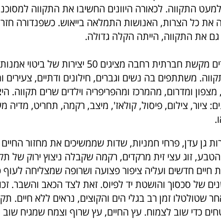
מעט התקווה. לכאורה היוונים החשיבו את התקווה למסוכנ
 את כל הצרות, האנושות התמלאה בייאוש. כשפנדורה חזר
ם את התקווה, הייתה הקלה גדולה.
מקשת חברתית רחבה
מציגים 50 יצירות של ביטוי אמנ
ווה. משתתפים בה נשים וגברים, חילונים ודתיים, צעירים ומ
 מצפון ומדרום, מהמרכז ומהפריפריה וילדים שרים תקווה.
היצ
ם: ציור, צילום, פיסול, קולאז', מיצב, רקמה, תחריט, מדיה מ
ו.
ת גן עדן, פרחי חמניות, שדות שממשיכים את מחזור החיים 
טבע, זוג עצי זית מרקדים, רקמה שקבלה ניצוץ ירוק של תק
חיים חדשים ועליה ציפור פצועה ושרופה שמצליחה לעוף כ
נים של סכסוך והושטת יד לפיוס. זאת לצד הכאב והשבר.
זכו
ר שטולטלו זמן רב בגלי הים והקוצים, נראים ללא חיים. תק
חים כדי שוב לצמוח.
עץ החיים, עץ שרוף וצמח שמגיח שוב 