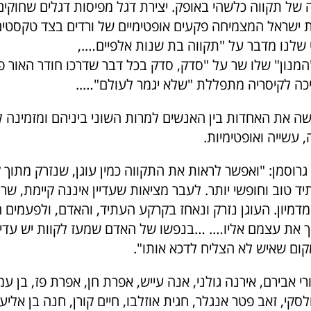
של תקווה כלשהי באופק.
יצירת דגל מפיסות דגלים שחוקים
 ישראל המצמיחה פקעים אופטימיים של ורדים בצד טקסטי
 שלנו מדבר על "תקווה בת שנות אלפיים….,
המנון" שלו שר על "סדק, סדק בכל דבר שדרכו חודר האור פ
ה לקיסריה מתפללת "שלא יגמר לעולם"…..
שה את האחדות בין האנשים למרות השוני ביניהם
ומזמינה ל
 עשייה ואופטימיות.
 גרוסמן:
"
ואפשר לראות את התקווה כמין עוגן, שנזרק מתוך ק
ד טוב וחופשי יותר. לעבר מציאות שעדיין איננה קיימת, שר
דמיון. העוגן נזרק ונאחז בקרקע העתיד, והאדם, ולפעמים
ך את
עצמם אליו….
…בנפשו של האדם שמעז לקוות יש עדיי
קום שאיש לא הצליח לדכא אותו".
י אבירם, אירנה גולני, אנה עייש, אפרת חן, אפרת פז, בן עמי
סקי, זאב פטר אנגלר, חגית אוזלבו, חיים קורן, חנה בן אליעזר