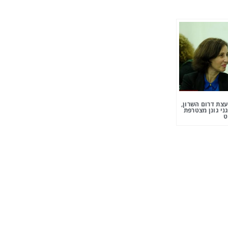
צת דרום השרון,
ני גונן מצטרפת
ט