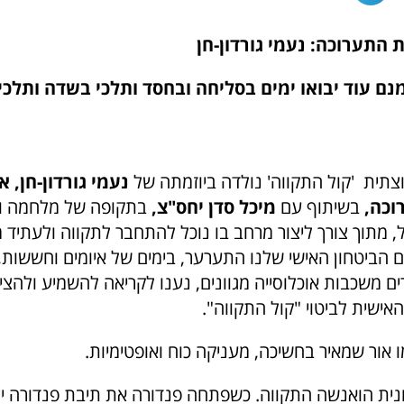
 התערוכה: נעמי גורדון-חן
נם
עוד יבואו ימים
בסליחה ובחסד
ותלכי בשדה
ותלכי
תית 'קול התקווה' נולדה ביוזמתה של
נעמי גורדון-חן,
א
וכה,
בשיתוף עם
מיכל סדן יחס"צ,
בתקופה של מלחמה ו
 מתוך צורך ליצור מרחב בו נוכל להתחבר לתקווה ולעתיד 
הם הביטחון האישי שלנו התערער, בימים של איומים וחששות
ים משכבות אוכלוסייה מגוונים, נענו לקריאה להשמיע ולהצי
אישית לביטוי "קול התקווה".
 אור שמאיר בחשיכה, מעניקה כוח ואופטימיות.
נית
הואנשה
התקווה. כשפתחה
פנדורה
את
תיבת פנדורה
יצ