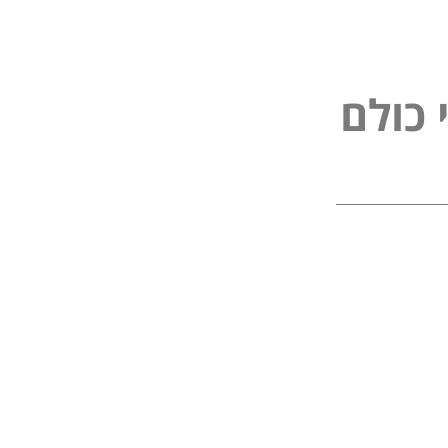
ל
כ
ו
ל
ם
פ
י
נ
י