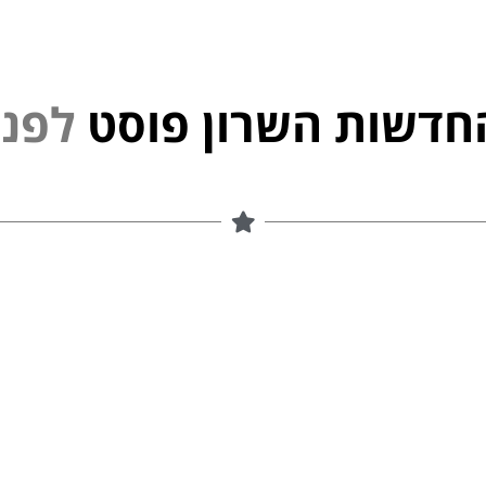
חדשות השרון פוסט
נ
פ
ל