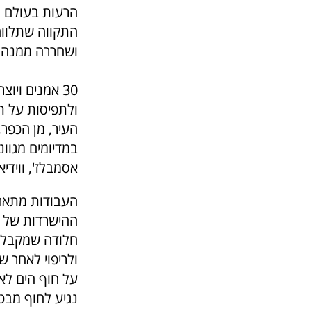
הרעות בעולם ל
התקווה שתלווה
ושחררה ממנה ג
30 אמנים ויוצרים
ולתפיסות על תק
העיר, מן הכפר,
במדיומים מגווני
אסמבלז', ווידיא
העבודות מתארו
ההישרדות של ה
חלודה שמקבלת 
ולריפוי לאחר ש
על חוף הים לאח
נגיע לחוף מבט