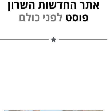
אתר החדשות השרון
י
נ
פ
ל
פוסט
ם
ל