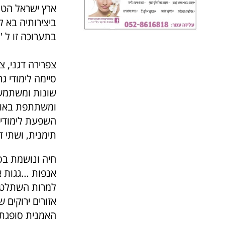
ארץ ישראל הטוב
ביצירותיה בא ליד
בתערוכה זו ל 
צפרירה דגני, צי
סיימה לימודי ג
שונות ומשתמשת
ומשתתפת באופ
השפעת לימודי 
תימנית, ושתי ד
חיה ונושמת בסב
אנפות …גגות 
למרות השתלטות
אזורים ירוקים 
האמנית סופגת 