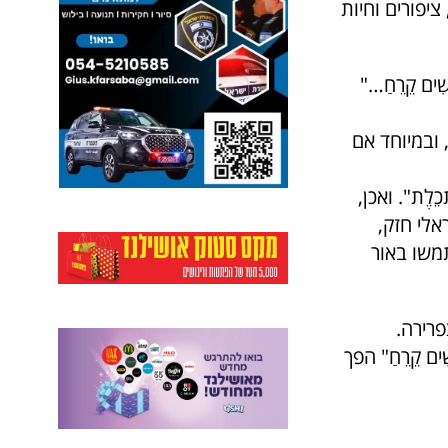
יפורים וחיות
ִים קֵרֵחַ…"
 ובמיוחד אם
כֵלֶת". ואכן,
אלי חזק,
תמשו באור
פרירה.
ם קֵרֵחַ" הפך