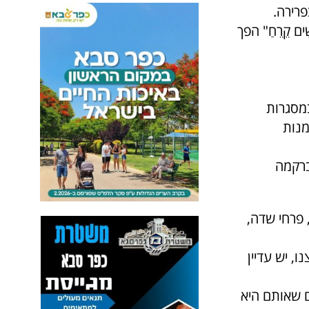
פרירה.
ם קֵרֵחַ" הפך
במסגרות
מנות
ברקמה
 פרחי שדה,
, יש עדיין
 שאותם היא