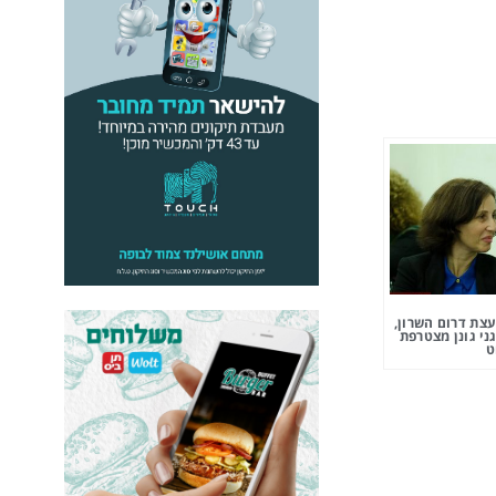
צת דרום השרון,
ני גונן מצטרפת
ט