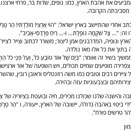
מביעים את אהבת הארץ, כמו: נופים, שדות בר, פרחי ארצנו, צ
 מסביבתה הקרובה.
אחרי שהתיישב בארץ ישראל: "הוֹי אַרְצִי! מוֹלַדְתִּי! הַר טְרָשׁ
: "… צֵל שִׁקְמָה נוֹפֶלֶת… ו-… רֵיחַ פַּרְדֵּסִי-אָבִיב".
ארץ ונופיה, המדרבנים אמן ליצור; משורר לכתוב וצייר לצייר,
 בתוך את כל אלו מאז נולדה.
בשיר זה ואומר: "בְּיָם שֶׁל אוֹר טוֹבֵעַ כֹּל, וְעַל פְּנֵי כֹל הַתְּ
צפרירה מופיעים שמיים תכולים, ויש השפעה של אור ארצישר
יירים רבים וטובים כמו משה רוזנטליס וראובן רובין, שהש
ירותיהם ובצבעוניות עזה ובהירה.
ה והישנה שלנו שכולנו מכירים, חיה ובועטת בציוריה של צ
י ביטוי באהבה גדולה, יישובה של הארץ, ייעורה, ו "הַר טְרָשִׁי
הר טרשים פורח".
ון