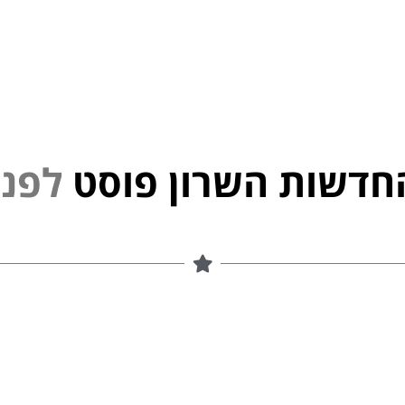
חדשות השרון פוסט
י
נ
פ
ל