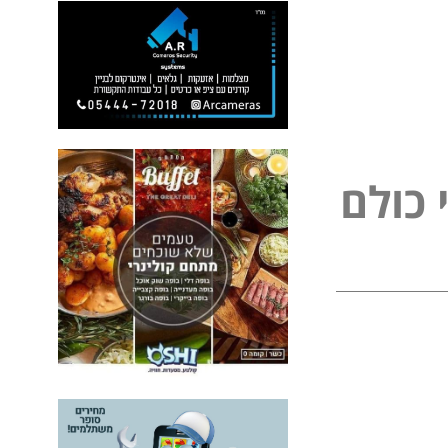
כ
ו
ל
ם
ל
פ
נ