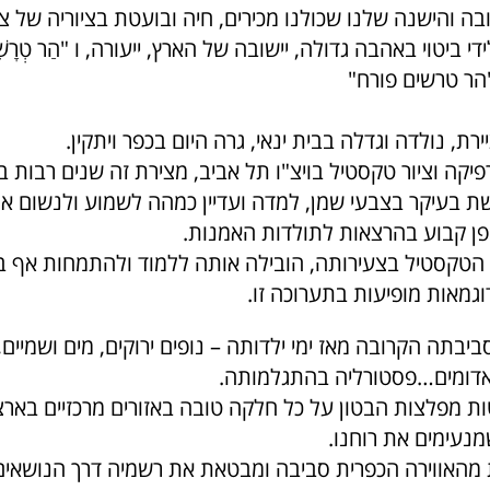
ה והישנה שלנו שכולנו מכירים, חיה ובועטת בציוריה של צ
י ביטוי באהבה גדולה, יישובה של הארץ, ייעורה, ו "הַר טְרָשִׁי
"הר טרשים פורח"
ירת, נולדה וגדלה בבית ינאי, גרה היום בכפר ויתקין.
רפיקה וציור טקסטיל בויצ"ו תל אביב, מצירת זה שנים רבות 
 בעיקר בצבעי שמן, למדה ועדיין כמהה לשמוע ולנשום א
ן קבוע בהרצאות לתולדות האמנות.
הטקסטיל בצעירותה, הובילה אותה ללמוד ולהתמחות אף 
וגמאות מופיעות בתערוכה זו.
יבתה הקרובה מאז ימי ילדותה – נופים ירוקים, מים ושמיים,
אדומים…פסטורליה בהתגלמותה.
 מפלצות הבטון על כל חלקה טובה באזורים מרכזיים בארצנו
שמנעימים את רוחנו.
מהאווירה הכפרית סביבה ומבטאת את רשמיה דרך הנושאים