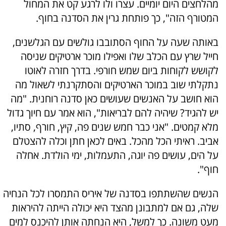
מהלחצים היום יומיים. עצרו ולו לרגע קט את המחול
המטורף הזה", כך פותחת גרין את הסדנה בחוף.
באותה שעה על החוף הסתובבו גולשים עם הגלשנים,
חייל שרץ עם הכלב שלו ואפילו מוכר ארטיקים שניסה
לקושש לקוחות ביום שמש חורפי. בדרך חזרה לאוטו
נתקלתי שוב במוכר הארטיקים והסתקרנתי לשאול מה
הוא חושב על האנשים שעושים כאן סדנה רוחנית. "מה
יש להגיד? שיהיה להם לבריאות", הוא אמר עם חיוך גדול
מלא קמטים. "אני כבר חמש שנים פה, קיץ, חורף, סתיו,
אביב. ראיתי הכל מהכל. באים לכאן חתן וכלה להצטלם
על הים, עושים פה יוגה, התעמלות, ימי הולדת. אחלה
חוף".
הנשים שהשתתפו בסדנה של איריס התמסרו לכל הנחיה
שלה, גם אם למתבונן מהצד היא יכולה הייתה להיראות
מעט משונה. כך למשל, היא הנחתה אותן להיכנס למים