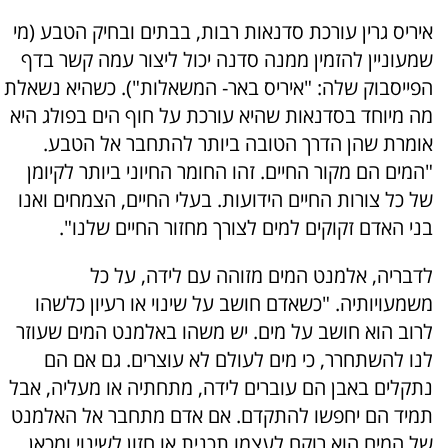
איריס גרין עורכת סדנאות רבות, בבתים ובחיק הטבע (מי
שמעוניין להזמין ממנה סדנה יכול ליצור עמה קשר בדף
הפייסבוק שלה: "איריס באר- המשאלות"). כשהיא נשאלת
מה מיוחד בסדנאות שהיא עורכת על חוף הים בפולג היא
אומרת שהן הדרך הטובה ביותר להתחבר אל הטבע.
"המים הם מקור החיים. זהו החומר החיוני ביותר לקיומן
של כל צורות החיים הידועות. בעלי החיים, הצמחים ואנו
בני האדם זקוקים למים לצורך מחזור החיים שלנו".
לדבריה, אלמנט המים מזוהה עם לידה, על כל
משמעויותיה. "כשאדם חושב על שינוי או רעיון כלשהו
לרוב הוא חושב על מים. יש משהו באלמנט המים שעוזר
לנו להשתחרר, כי מים לעולם לא עוצרים. גם אם הם
נתקלים באבן הם עוברים לידה, מתחתיה או מעליה, אבל
תמיד הם יחפשו להתקדם. אם אדם מתחבר אל האלמנט
של המים הוא רוקם לעצמו תכנית או חזון לשינוי ומכאן