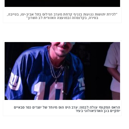
"לכידת יתושות נגועות בנגיף קדחת מערב הנילוס בתל אביב-יפו, בטייבה,
בטירה, בקלנסווה ובמועצה האזורית לב השרון"
הראפ המקומי עולה לבמה: ערב היפ הופ מיוחד של יוצרים כפר סבאיים
יתקיים בגן הארכיאולוגי בעיר