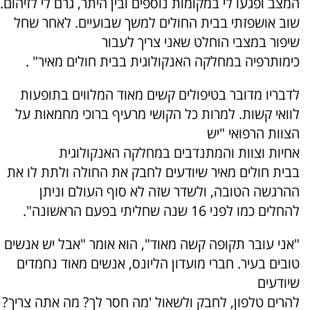
המצב ופגעו לי במקומות נוספים ובין היתר, גרם לי לזיהום.
שוב אושפזתי בבית החולים למשך שבועיים. לאחר שחל
שיפור במצבי הוחלט שאני צריך לעבור
כימותרפיה במחלקה האנקולוגית בבית חולים מאיר" .
לדבריו מדובר בטיפולים קשים מאוד המלווים בתופעות
לוואי קשות. למרות כל הקושי מרעיף ברוכי מחמאות על
הצוות הרפואי "יש
אחיות וצוות והמתנדבים במחלקה האנקולוגית
בבית חולים מאיר שיודעים לחבק את החולה ולתת לו את
ההרגשה הטובה, ולשדר שזה לא סוף העולם וניתן
להחלים כמו לפני 16 שנה שחליתי בפעם הראשונה".
"אני עובר תקופה קשה מאוד", הוא אומר "אבל יש אנשים
טובים בעיר. חברי מועדון הליונס, אנשים מאוד נחמדים
שיודעים
להרים טלפון, לחבק ולשאול 'מה חסר לך? מה אתה צריך?