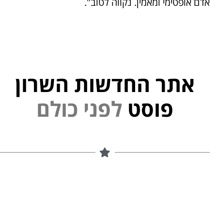
אדם אופטימי ומאמין. נקווה לטוב".
אתר החדשות השרון
י
נ
פ
ל
פוסט
ם
ל
ו