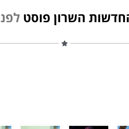
חדשות השרון פוסט
נ
י
פ
ל