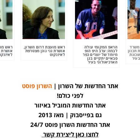
ומשרד
הראפ המקומי עולה
ראש מועצת דרום השרון,
ראש מוע
 תכנון
לבמה: ערב היפ הופ
אושרת גני גונן מצטרפת
אושרת ג
שכונת
מיוחד של יוצרים כפר
לאיזנקוט
לאיזנקו
בעיר
סבאיים יתקיים בגן
הארכיאולוגי בעיר
אתר החדשות של השרון |
השרון פוסט
לפני כולם!
אתר החדשות המוביל באיזור
גם בפייסבוק | מאז 2013
אתר החדשות השרון פוסט 24/7
לחצו כאן ליצירת קשר