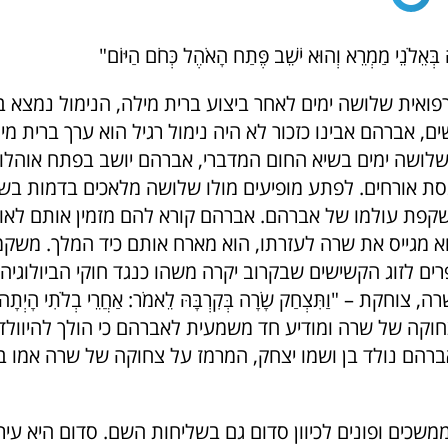
ָה בְּאֵלֹנֵי מַמְרֵא וְהוּא יֹשֵׁב פֶּתַח הָאֹהֶל כְּחֹם הַיּוֹם"
פואית שלושה ימים לאחר ביצוע ברית מילה, הנימול נמצא 
ם, אברהם אבינו כזכור לא היה נימול רגיל הוא ערך ברית מ
 ואחרי שלושה ימים בשיא החום המדברי, אברהם יושב בפתח אוהל
ת אורחים. לפתע מופיעים מולו שלושה מלאכים בדמות בשר 
קפת עולמו של אברהם. אברהם קורא להם מזמין אותם לאוה
א מגייס את שרה לעזרתו, הוא מארח אותם כיד המלך. משק
ים לזוג הקשישים שבקרוב יקרה משהו כנגד חוקי הביולוגיה
וחקת – "וַתִּצְחַק שָׂרָה בְּקִרְבָּהּ לֵאמֹר: אַחֲרֵי בְלֹתִי הָיְתָה ל
קה של שרה ומודיע חד משמעית לאברהם כי הולך להיוולד לו
ברהם נולד בן ושמו יצחק, המרמז על צחוקה של שרה אמו 
משכים ופונים לכיוון סדום גם בשליחות השם. סדום היא עי