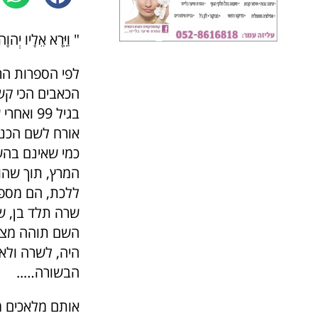
" וַיֵּרָא אֵלָיו יְהו
לפי הספרות הר
הכאבים הכי קשי
בגיל 99
אורח לשם הכנס
כמי שאינם בהש
המרץ, תוך שהו
ללכת, הם מספר
שרה תלד בן, שרה, צ
השם תוהה מצחו
היה, לשרה ולא
הבשורה…..
אותם מלאכים מ