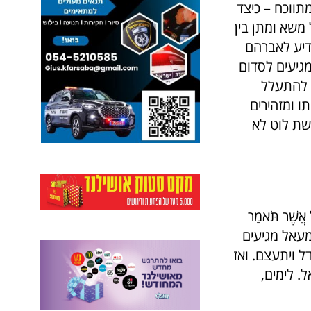
תווכח – כיצד
חיל משא ומתן בין
דיע לאברהם
מגיעים לסדום
ן להתעלל
ו ומזהירים
אשת לוט לא
ֶר תֹּאמַר
ישמעאל מגיעים
 ויתעצם. ואז
. לימים,