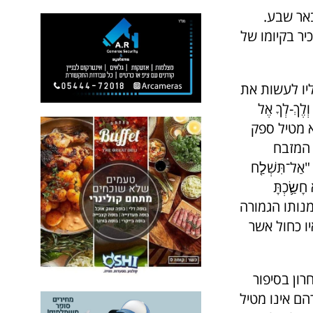
אר שבע.
יר בקיומו של
יו לעשות את
ֶךְ-לְךָ אֶל
הם לא מטיל ספק
 המזבח
־תִּשְׁלַ֤ח
 חָשַׂ֛כְתָּ
 נאמנותו הגמורה
ו כחול אשר
רון בסיפור
הם אינו מטיל