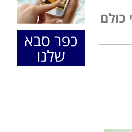
כ
ו
ל
ם
ל
כפר סבא
שלנו