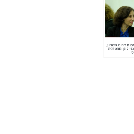
צת דרום השרון,
ני גונן מצטרפת
ט