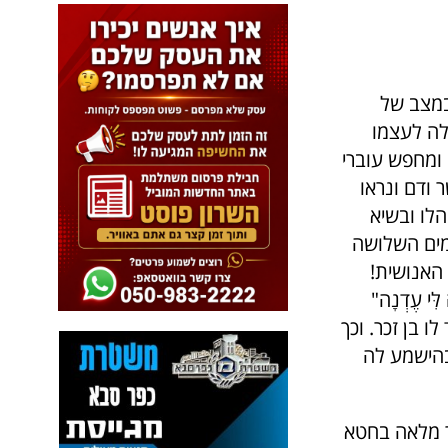
במצב של
ילה לעצמו
ו ומחפש עוברי
ודם ונראו
לו ובשיא
מים השלושה
 האנושית!
ִּי עֶדְנָה"
 בן זכר. וכך
בהישמע לה
ר מלאה בחטא