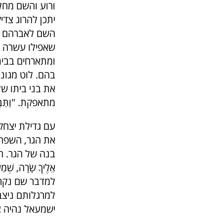
ורוע והשם מחלי
יתכן להרוג צדיק ע
השם לאברהם על
שאפילו עשרה צ
ומתארחים בבית
בהם. לוט מגונן
את בני ביתו של
מתאפקת. "וַתַּבֵּט א
עם גדילת יצח
את הגר, השפחה
בנה של הגר. הב
אֵלֶיךָ שָׂרָה, 
למדבר שם נקרא
למרגלותם ניצב
ישמעאל נהיה צ