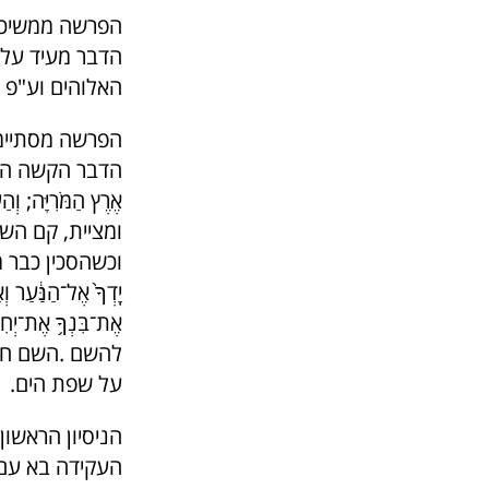
הפרשה ממשיכה 
הדבר מעיד על 
האלוהים וע"פ ז
הפרשה מסתיימת
הדבר הקשה הנורא מכ
אֶרֶץ הַמֹּרִיָּה;
ומציית, קם השכ
וכשהסכין כבר מ
יָֽדְךָ֙ אֶל־הַנַּ֔עַר ו
אֶת־בִּנְךָ֥ אֶת
להשם .השם חוז
על שפת הים.
הניסיון הראשון
העקידה בא עם ה