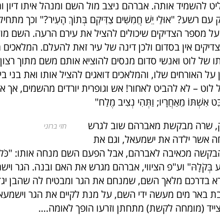
ט להשמיד אותה. אברהם ניצב מול השם ומנהל איתו דיון ומ
ם רשע? "אוּלַי יֵשׁ חֲמִשִּׁים צַדִּיקִם בְּתוֹךְ הָעִיר?" וכך מת
 מספר הצדיקים שיכולים להציל את עירם הרעה. השם מו
דיקים אין בסדום ולכן דינה של עיר זאת להעלם. המלאכים 
ו של לוט ואנשי סדום מנסים להוציא אותם משם מתוך רצו
 על האורחים שלו, והמלאכים דואגים להציל אותו ואת בני בית
 לוט – לא להביט לאחור! אש וגופרית יורדים מהשמים, אך 
ִשְׁתּוֹ מֵאַחֲרָיו; וַתְּהִי נְצִיב מֶלַח"
ק, שרה מבקשת מאברהם שוב לגרש
חזי ברזני
 אשר ילדה את ישמעאל, וגם את
קשה מכאיבה לאברהם, אבל הפעם השם מנחה אותו: "כֹּל אֲשׁ
שְׁמַע בְּקֹלָהּ" וע"פ הציווי, אברהם מגרש את האם ובנה. הגר ו
 בדרכם מלאך השם, שמנחם את הגר ומבטיח לה שהבן יגדל
ת באר מים מעשה ידי השם, על מנת לקיים את הגר וישמעאל
ייד (מומחה לקשת) מתחתן וזרעו הופך לאומה….