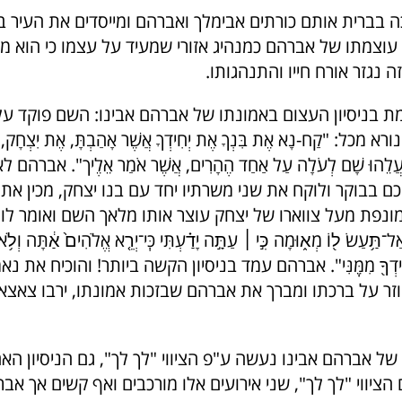
בברית אותם כורתים אבימלך ואברהם ומייסדים את העיר ב
עוצמתו של אברהם כמנהיג אזורי שמעיד על עצמו כי הוא מכ
ה נגזר אורח חייו והתנהגותו.
 בניסיון העצום באמונתו של אברהם אבינו: השם פוקד על
ל: "קַח-נָא אֶת בִּנְךָ אֶת יְחִידְךָ אֲשֶׁר אָהַבְתָּ, אֶת יִצְחָק, וְל
 וְהַעֲלֵהוּ שָׁם לְעֹלָה עַל אַחַד הֶהָרִים, אֲשֶׁר אֹמַר אֵלֶיך". אבר
ם בבוקר ולוקח את שני משרתיו יחד עם בנו יצחק, מכין את
ונפת מעל צווארו של יצחק עוצר אותו מלאך השם ואומר לו "אַל
ְאַל־תַּ֥עַשׂ ל֖וֹ מְא֑וּמָה כִּ֣י ׀ עַתָּ֣ה יָדַ֗עְתִּי כִּֽי־יְרֵ֤א אֱלֹהִים֙ אַ֔תָּה וְלֹ֥א
־יְחִידְךָ֖ מִמֶּֽנִּי". אברהם עמד בניסיון הקשה ביותר! והוכיח את
ר על ברכתו ומברך את אברהם שבזכות אמונתו, ירבו צאצאי
 של אברהם אבינו נעשה ע"פ הציווי "לך לך", גם הניסיון האח
ציווי "לך לך", שני אירועים אלו מורכבים ואף קשים אך אבר