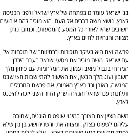
בני ישראל עומדים בפתחה של ארץ ישראל ולפני הכניסה
לארץ, נושא משה דברים אל העם. הוא מזכיר להם אירועים
חשובים שהיו לאורך כל המסע (המסעות). וכמובן נותן
מצוות והנחיות לחיים בארץ.
פרשה זאת היא בעיקר תזכורות ו"רמיזות" של תוכחות אל
עם ישראל. משה מזכיר את מסעי ישראל בעבר הירדן
המזרחי בגבול מואב ועמון, את המלחמות עם סיחון מלך
חשבון ועוג מלך הבשן, את האישור להתיישבות חצי שבט
המנשה, ראובן וגד בארץ האמורי, את פרשת המרגלים
ותלונות עם ישראל והגזירה שרק הדור השני יזכה להיכנס
לארץ.
משה מציין את הצורך במינוי שופטים הוגנים, שחובה
עליהם לשפוט בצדק. ומצווה את יורשו יהושע בן נון שלא
לפחד מתושבי כנען היושבים בארץ – אלא לגלות בטחון