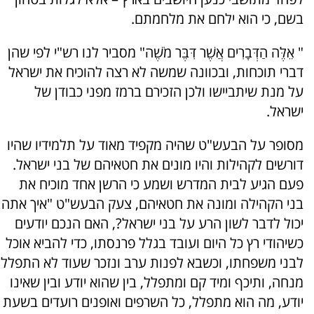
בשם, כי הוא ילחם את מלחמתם.
" אֵלֶּה הַדְּבָרִים אֲשֶׁר דִּבֶּר מֹשֶׁה" מסביר לנו רש"י לפי שהן
דברי תוכחות, ובכוונה שמשה לא רצה להוכיח את ישראל
על מנת שיתביישו ולכן הזכירם ברמז מפני כבודן של
ישראל.
מסופר על הבעש"ט שהיה מקפיד מאוד על תלמידיו שהיו
דורשים לקהילות והיו מונים את חטאיהם של בני ישראל.
פעם הגיע לבית המדרש ושמע כי הרשן אחד מוכיח את
בני הקהילה ומונה את חטאיהם, צעק הבעש"ט "איך אתה
יכול לדבר לשון הרע על בני ישראל?, האם הנכם יודעים
כשיהודי רץ כל היום ועובד בגלל פרנסתו, כדי להביא אוכל
לבני משפחתו, וכשבא לפנות ערב ונזכר שעוד לא התפלל
מנחה, ותיכף ומיד קם ומתפלל, בין שהוא יודע ובין שאינו
יודע, מה הוא מתפלל, כל השרפים ואופנים רועדים בשעת