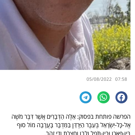
05/08/2022
07:58
הפרשה פותחת בפסוק: אֵלֶּה הַדְּבָרִים אֲשֶׁר דִּבֶּר מֹשֶׁה
אֶל-כָּל-יִשְׂרָאֵל בְּעֵבֶר הַיַּרְדֵּן בַּמִּדְבָּר בָּעֲרָבָה מוֹל סוּף
בֵּין-פָּארָן וּבֵין-תֹּפֶל וְלָבָן וַחֲצֵרֹת וְדִי זָהָב.