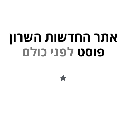
אתר החדשות השרון
י
פוסט
ל
פ
נ