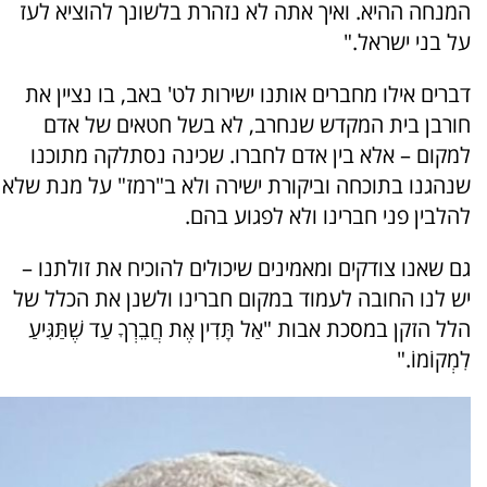
המנחה ההיא. ואיך אתה לא נזהרת בלשונך להוציא לעז
על בני ישראל."
דברים אילו מחברים אותנו ישירות לט' באב, בו נציין את
חורבן בית המקדש שנחרב, לא בשל חטאים של אדם
למקום – אלא בין אדם לחברו. שכינה נסתלקה מתוכנו
שנהגנו בתוכחה וביקורת ישירה ולא ב"רמז" על מנת שלא
להלבין פני חברינו ולא לפגוע בהם.
גם שאנו צודקים ומאמינים שיכולים להוכיח את זולתנו –
יש לנו החובה לעמוד במקום חברינו ולשנן את הכלל של
הלל הזקן במסכת אבות "אַל תָּדִין אֶת חֲבֵרְךָ עַד שֶׁתַּגִּיעַ
לִמְקוֹמוֹ."