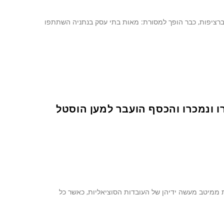
ושישי (3-2 בינואר), זו השנה השנייה ברציפות, כבר הופך למסורת: מאות בתי עסק בנתניה השתתפו
 ונמכרו והכסף הועבר למען הוסטל
ות ממיטב מעשה ידיהן של העובדות הסוציאליות, כאשר כל