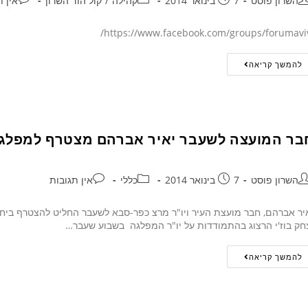
השרון פוסט
7 בינואר 2014
קהילה
/
קול הוד השרון
אין ת
להמשך קריאה
בר המועצה לשעבר יאיר אברהם מצטרף למפלג
השרון פוסט
7 בינואר 2014
כללי
אין תגובות
יר אברהם, חבר מועצת העיר ויו"ר מרצ כפר-סבא לשעבר החליט להצטרף ביחד
חק בוז'י הרצוג בהתמודדות על יו"ר המפלגה בשבוע שעבר…
להמשך קריאה