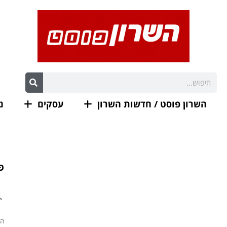
השרון פוסט / חדשות השרון
עסקים
נ
פ
הר