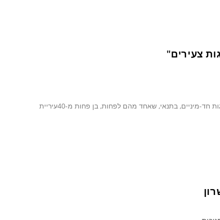
ות צעירים"
על פי ההחלטה, בין הנהנים יהיו גם חד הוריים, יחידים, זוגות ידועים בציבור וזוגות חד-מיניים, בתנאי, שאחד מהם לפחות, בן פחות מ-40עיריית
רון