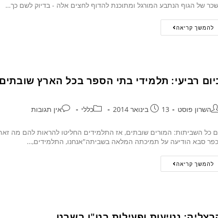
כר של הגוף הנתבע המורגל ומתוכנת להדוף לחצים אלה - בדיוק לשם כך…
להמשך קריאה
יום רביעי: תלמידי בתי הספר בכל הארץ שובתים
השרון פוסט
13 בינואר 2014
כללי
אין תגובות
 כל השביתות: המורים שובתים, אז התלמידים החליטו להראות להם מה זאת ש
פר סבא הודיעה על תמיכתה המלאה בשביתה"אנחנו, התלמידים,…
להמשך קריאה
רצליה: נטיעות ופעילות בט"ו בשבט