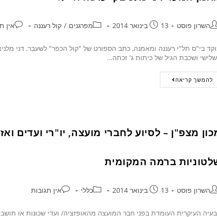
השרון פוסט
13 בינואר 2014
מפרגנים
/
קול רעננה
אין ת
קד בי"ס תל"י רעננה ומאמנה, כתב הספורט של "קול הכפר" לשעבר, דני מלני
לישי ושכבת הגיל של כיתות ג' זכתה…
להמשך קריאה
כון מצפ"ן – לסיוע לחברי מועצה, יו"רי ועדים ו
לטוניות ברמה המקומית
השרון פוסט
13 בינואר 2014
כללי
אין תגובות
עיה העיקרית העומדת בפני חבר המועצה מהאופזציה/ ועדי שכונות או תוש