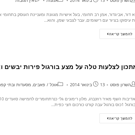
השרון פוסט
13 בינואר 2014
אמנות
אין תגובות
א דור, אביגדור, אמן רב תחומי, בעל אישיות מגוונת ומעניינת העוסק בתחומי או
 עיסוקו בציור עם רישומים, עבר לצבעי שמן, והוא…
להמשך קריאה
תכון לצלעות טלה על מצע בורגול פירות יבשים ואג
השרון פוסט
13 בינואר 2014
אוכל
/
פאבים, מסעדות ובתי קפה
כוס בורגול עבה קורט כורכום חצי כפית…
להמשך קריאה