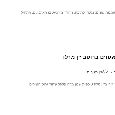
מנות שונים: נגינה, כתיבה, מחול וציורגיא, בן הארבעים, התחיל
וזים ברוטב יין מרלו
אין תגובות
באדיבות השף מאיר רוזנברג, מלון רימונים גלי כנרתחומרים לחמישה סועדים 10 י"ח צלע טלה 3 כפות שמן מלח פלפל שחור גרוס חומרים