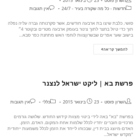
השרון פוסט
23 בינואר 2015
חדשות - כל מה שקורה בעיר - 24/7
אין תגובות
סושי, כלבת שיצו בת ארבעה חודשים, אשר סקרנותה גברה עליה נפלה
תוך כדי טיול בחצר לתוך צינור בעומק ארבעה מטרים ובקוטר 4״
בישוב שער אפרים שבשרוןצוות לוחמי האש מתחנת כפר סבא…
להמשך קריאה
פרשת בא | ליקט ישראל לנצנר
השרון פוסט
23 בינואר 2015
כללי
אין תגובות
בפרשת "בא" באה לידי ביטוי מצוות קידוש החודש. שלושה גורמים
מרכזיים חוברים יחדיו לכלל שלמות אחת-המקום, האדם, הזמן.
האדם-מיוצג בבית דין, שבכוחו לייחד את הזמן לכלל משמעות ייחודית
"מקדש ישראל…