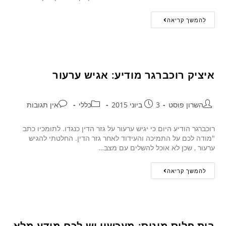
להמשך קריאה
איציק רוכברגר מודיע: אגיש ערעור
השרון פוסט
3 ביוני 2015
כללי
אין תגובות
רוכברגר הודיע היום כי יגיש ערעור על גזר הדין כנגדו. לתומכיו כתב
"מודה לכם על התמיכה והעידוד לאחר גזר הדין. החלטתי להגיש
ערעור , שכן לא אוכל להשלים עם מצב…
להמשך קריאה
בית פלוס מינוס: מעכשיו יש לכם מידע מלא