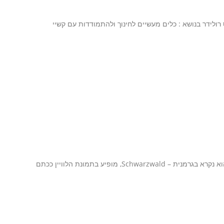
תקיים הרצאה של פרופ' עמוס רולידר בנושא : כלים מעשיים לחינוך ולהתמודדות עם קשיי
ליהנות מטרקים ביער השחור – טבע, היסטוריה, תרבות היער השחור, או כפי שהוא נקרא בגרמנית – Schwarzwald, מופיע בתמונת הלוויין ככתם