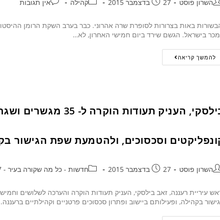
השרון פוסט
27 בדצמבר 2015
קהילה
אין תגובות
שורות באות בצרורות לסופרת שרה אהרוני. כבר בערב השקת הרומן ההיסטור
כר בישראל. הגשם שירד ביום חמישי האחרון, לא…
להמשך קריאה
בילסקי, העניק תעודות הו
ונפליקטים וסכסוכים, ולהטמעת שפת הגישור בק
השרון פוסט
27 בדצמבר 2015
חדשות - כל מה שקורה בעיר - 24/7
ש עיריית רעננה, זאב בילסקי, העניק תעודות הוקרה והערכה לשלושים וחמי
ישור בקהילה, ופעילותם ביישוב ופתרון סכסוכים פרטניים וקהילתיים ברעננה