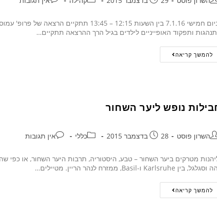
השרון פוסט
29 בדצמבר 2015
קהילה
אין תגובות
ביום חמישי 7.1.16 בין השעות 12:15 – 13:45 ת
נהגות ותפקוד האופייניים לילדים בגיל הרך ההרצאה תתקיים…
להמשך קריאה
בילות נופש ליער השחור
השרון פוסט
28 בדצמבר 2015
כללי
אין תגובות
גלגל, בין Karlsruhe ו-Basil, ממזרח לנהר הריין. מטיילים…
להמשך קריאה