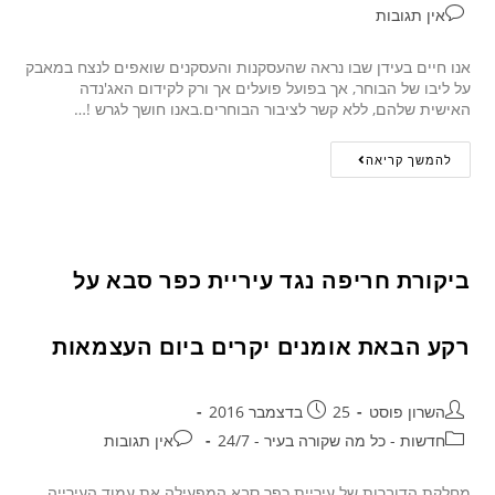
אין תגובות
אנו חיים בעידן שבו נראה שהעסקנות והעסקנים שואפים לנצח במאבק
על ליבו של הבוחר, אך בפועל פועלים אך ורק לקידום האג'נדה
האישית שלהם, ללא קשר לציבור הבוחרים.באנו חושך לגרש !…
להמשך קריאה
ביקורת חריפה נגד עיריית כפר סבא על
רקע הבאת אומנים יקרים ביום העצמאות
השרון פוסט
25 בדצמבר 2016
חדשות - כל מה שקורה בעיר - 24/7
אין תגובות
מחלקת הדוברות של עיריית כפר סבא המפעילה את עמוד העירייה