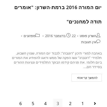
יום המורה 2016 ברמת-השרון: "אומרים
תודה למחנכים"
השרון פוסט
22 בדצמבר 2016
מפרגנים
אין תגובות
באהבה למורי תיכון "רוטברג": לכבוד יום המורה, שצוין השבוע,
תלמידי "רוטברג" עשו הפקה של ממש ודאגו להפתיע את המורים
ביום חלומי. את פניהם קידמו הבוקר התלמידים ונציגות ההורים
בסיידר חם,…
להמשך קריאה
6
5
4
3
2
1