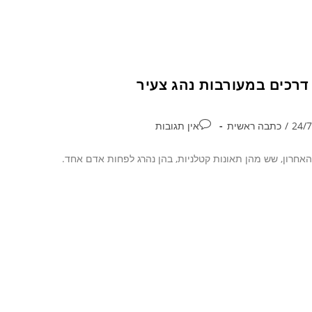
/
כתבה ראשית
אין תגובות
428 תאונות דרכים במעורבות נהג צעיר (גילאי 15-24) בעשור האחרון, שש מהן תאונות קטלניות, בהן נהרג לפחות אדם אחד.