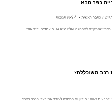
יית כפר סבא
/
כתבה ראשית
אין תגובות
ד"ר אורי ארבל גנץ מונה למנהל אגף החינוך בעיריית כפר סבא, וזאת בתום הליך מכרז שהתקיים לאחרונה ואליו נגשו 34 מועמדים. ד"ר אורי
 רכב משוכללת?
המאבק בתאונות הדרכים בישראל הולך ומתגבר לאחר שמשרד התחבורה החליט להקצות כ-180 מיליון ₪ במטרה לעודד את בעלי הרכב בארץ