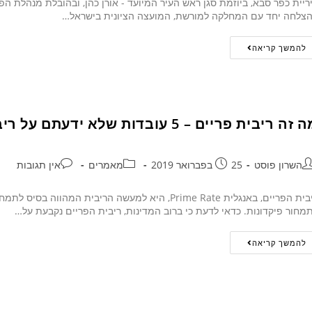
ריית כפר סבא, ביוזמת סגן ראש העיר המיועד - אורן כהן, ובהובלת מנהלת הפ
צלחה יחד עם המחלקה למורשת, המועצה הציונית בישראל…
להמשך קריאה
זה ריבית פריים – 5 עובדות שלא ידעתם על ריבית פריים
השרון פוסט
25 בפברואר 2019
מאמרים
אין תגובות
ריבית הפריים, באנגלית Prime Rate, היא למעשה הריבי
מחור פיקדונות. כדאי לדעת כי ברוב המדינות, ריבית הפריים נקבעת על…
להמשך קריאה