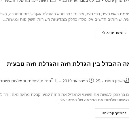
השרון פוסט
25 בפברואר 2019
חדשות - כל מה שקורה בעיר - 24/7
וזמת ראש העיר, רפי סער, עיריית כפר סבא בהובלת אגף שירות והסברה, השיק
יר. שירותים חדשים אלו נולדו כחלק ממדיניות השירות, השקיפות ונגישות…
להמשך קריאה
ה ההבדל בין הגדלת חזה והגדלת חזה טבעית
השרון פוסט
25 בפברואר 2019
חנויות, עסקים והמלצות מיוחד
 ברצונכן לעשות את השינוי ולהגדיל את החזה למען קבלת מראה נאה יותר למ
גישות שלמות עם המראה של החזה שלכן…
להמשך קריאה