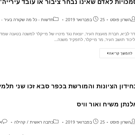
מכויות לאדם שאינו נבחר ציבור או עובד עירייה"
השרון פוסט
25 בפברואר 2019
חדשות - כל מה שקורה בעיר - 24/7
ר לביא, חברת מועצת העיר, יוצאת נגד מינויו של מייקלר למשנה בטענה שמדו
יכוד תושב העיר, מר מייקלר, לתפקיד משנה…
להמשך קריאה
חידון הציונות והמורשת בכפר סבא זכו שני תלמי
לנתן משיח ואור וויס
השרון פוסט
25 בפברואר 2019
כתבה ראשית
/
קהילה
אי