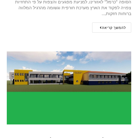
הסופה "כרמל" לאזורינו, למניעת מפגעים והצפות על פי התחזיות
צפויה לפקוד את הארץ מערכת חורפית וגשומה מהרגיל המלווה
ברוחות חזקות,…
להמשך קריאה