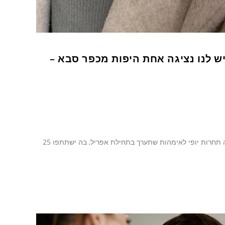
יש לנו נציגה אחת היפות מכפר סבא –
מאת: אירית מרק מיכל יופדוב, זוכת תחרות "מיס יוניברס" לנערות, יזמה והפיקה תחרות יופי לאימהות שתערך בתחילת אפריל, בה ישתתפו 25