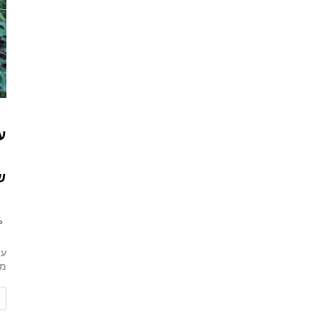
ע
ש
עי
מי