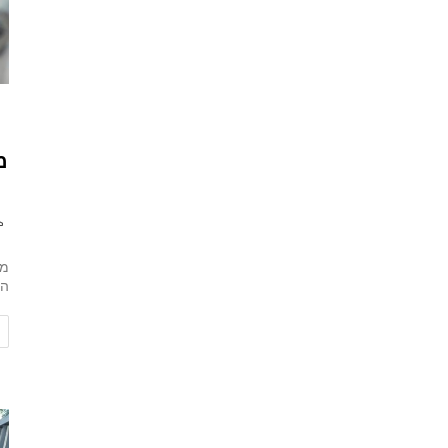
מ
מז
הע