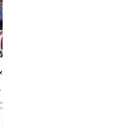
א
או
הח