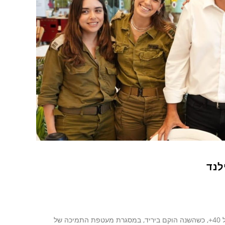
שלישי 4/6, התקיים בכפר סבא יריד "תעסוקריירה" – יריד התעסוקה העירוני לגיל 40+, כשהשנה הוקם ביריד, במסגרת מעטפת התמיכה של