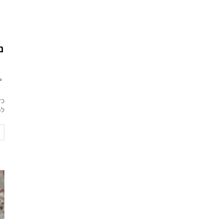
נ
לפנ