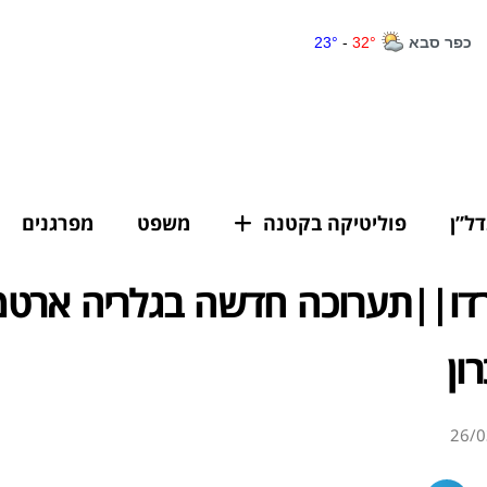
דל”ן
פוליטיקה בקטנה
משפט
מפרגנים
גרדו||תערוכה חדשה בגלריה ארט
ון
26/0