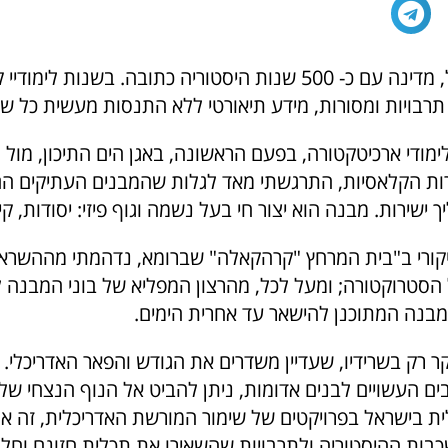
"נולדתי בברזיל, מדינה עם כ- 500 שנות היסטוריה כתובה. בשנות ל
תרבויות ומסורות, מידע תיאורטי ללא התנסות מעשית כל שה
ימודי ארכיטקטורה, בפעם הראשונה, באגן הים התיכון, מול
ת הקלאסיות, התרגשתי מאד לגלות שהמבנים העתיקים הם 
ישירות. מבנה הוא יצור חי בעל נשמה וגוף פיזי: יסודות, קיר
יקורי ב"בית המרחץ "קרהקאלה" שברומא, נדהמתי מההשר
הסטרוקטורה; ומעל לכל, מהרצון המפליא של בוני המבנה ל
מבנה המתוכנן להישאר עד אחרית הימים.
ר רק בשרידיו, שעדיין משדרים את הגודש והפאר האדריכלי.
ים העשויים לבנים אדומות, ניתן להביט אל הנוף הנצחי של 
ית בישראל בפרויקטים של שימור המורשת האדריכלית, זה או
בות ההיסטוריה ולתרבויות שהשאירו את תכלית חזונם וחלו