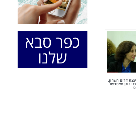
כפר סבא
שלנו
צת דרום השרון,
ני גונן מצטרפת
ט