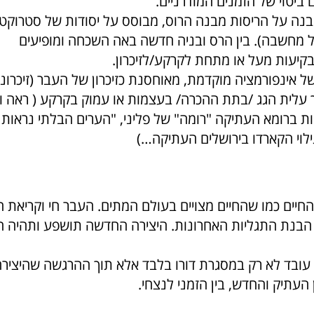
ביטוי של הזמנים המודרניים.
ה על הריסות מבנה הרוס, מבוסס על יסודות של סטרוקטו
ל מחשבה). בין הרס ובניה חדשה באה השכחה ומופיעים
קיעות מעל או מתחת לקרקע/לזיכרון.
 אינפורמציה מוקדמת, מאוחסנת כזיכרון של העבר (זיכרונו
 עלית הגג /בתת ההכרה/ בעצמות או עמוק בקרקע ( ראה ווס
ות ברומא העתיקה "רומה" של פליני, "הערים הבלתי נראות 
 גילוי הקארדו בירושלים העתיקה…)
החיים כמו שהחיים מצויים בעולם המתים. העבר חי וקריאת
הבנת התגליות האחרונות. היצירה החדשה תושפע ותהיה 
עובד לא רק במסגרת דורו בלבד אלא תוך ההרגשה שהיצי
 העתיק והחדש, בין הזמני לנצחי.