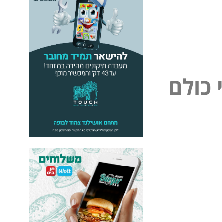
כ
ו
ל
ם