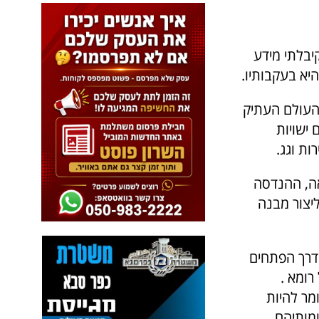
ימודיי קיבלתי מידע
יא בעקבותיו.
 העולם העתיק
ישויות
ות וגג.
אה, ההנדסה
יצור מבנה
 דרך הפתחים
רומא .
מר להיות
מותיהם