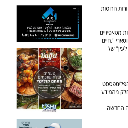
רות הרוסות
ת מטאפיזיים
ארי ".חיים
לעין" של
 הפלימפססט
חלק מהמידע
רה החדשה