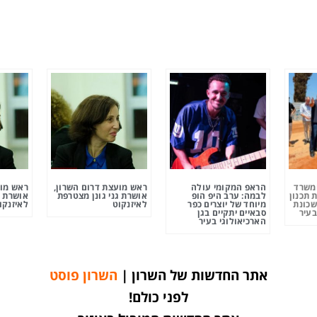
ומשרד
הראפ המקומי עולה
ראש מועצת דרום השרון,
ראש מוע
 תכנון
לבמה: ערב היפ הופ
אושרת גני גונן מצטרפת
אושרת ג
שכונת
מיוחד של יוצרים כפר
לאיזנקוט
לאיזנקו
בעיר
סבאיים יתקיים בגן
הארכיאולוגי בעיר
אתר החדשות של השרון |
השרון פוסט
לפני כולם!