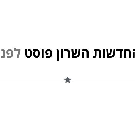
חדשות השרון פוסט
ל
פ
נ
י