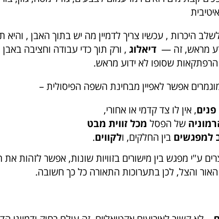
יטיבית
ב היכרות , עכשיו צריך לדמיין מה יש בתוך האבן , והיא תכ
דע מראש, זה —
דיאלוג
, ורק תוך כדי עבודה וחציבה באבן
הרפתקאות שסופו לא ידוע מראש.
גמרים אפשר לאפיין מבחינת השפה הפיסולית –
פנים
, אין לו צד קדמי או אחורי,
רמוניה
של הפסל
מכל זווית מבט
 למפגשים
בין החלקים, ו
לקווים
.
רים ע"י מפגש בין מישורים בזוויות שונות, אפשר לזהות את 
אור והצל, לכן בתערוכות התאורה כל כך חשובה.
ם
– לא קשור לאירועים אקטואליים, זה עולם רחוק ודמיוני הדי