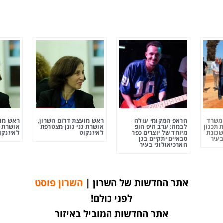
ומשרד
הראפ המקומי עולה
ראש מועצת דרום השרון,
ראש מוע
 תכנון
לבמה: ערב היפ הופ
אושרת גני גונן מצטרפת
אושרת ג
שכונת
מיוחד של יוצרים כפר
לאיזנקוט
לאיזנקו
בעיר
סבאיים יתקיים בגן
הארכיאולוגי בעיר
אתר החדשות של השרון |
השרון פוסט
לפני כולם!
אתר החדשות המוביל באיזור