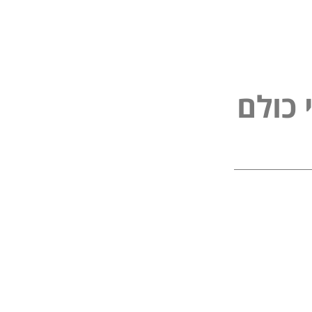
פ
נ
י
ל
ם
כ
ל
ו
ו
כ
ל