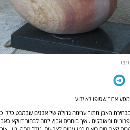
13/1
מסע ארוך שסופו לא ידוע
חירת האבן מתוך ערימה גדולה של אבנים שבמבט כללי כול
פרוריים ומאובקים . איך בוחרים אבן? למה לבחור דווקא באבן
ים קצת מים רואים רמז עמום לצבעים, גודל מסה, גוון, צו