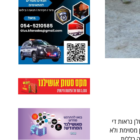
ן נראות די
 מסוימת ולא
רה כללית…