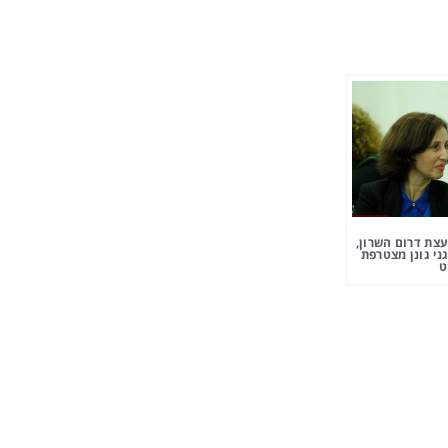
צת דרום השרון,
ני גונן מצטרפת
ט