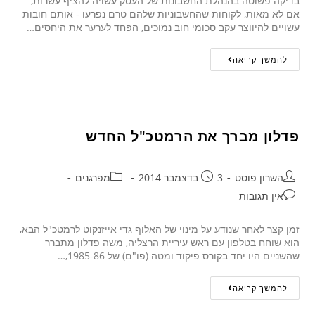
בדיקה פשוטה בהנהלת החשבונות של העסק עשויה להציף עשרות,
אם לא מאות, לקוחות שהחשבוניות שלהם טרם נפרעו - אותם חובות
עשויים להיווצר עקב סכומי חוב נמוכים, הפחד לערער את היחסים…
להמשך קריאה
פדלון מברך את הרמטכ"ל החדש
השרון פוסט
3 בדצמבר 2014
מפרגנים
אין תגובות
זמן קצר לאחר שנודע על מינוי של האלוף גדי אייזנקוט לרמטכ"ל הבא,
הוא שוחח בטלפון עם ראש עיריית הרצליה, משה פדלון מתברר
שהשניים היו יחד בקורס פיקוד ומטה (פו"ם) של 1985-86,…
להמשך קריאה