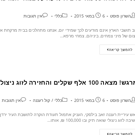
השרון פוסט
6 במאי 2015
כללי
אין תגובות
ב תושבי הארץ אינם מודעים לכך שמידי יום, אנחנו מתהלכים בבית מרקחת אחד 
ום של מיני צמחים, ביניהם, צמחי מרפא…
להמשך קריאה
! מצאה 100 אלף שקלים והחזירה לזוג ניצולי שואה מרעננה
השרון פוסט
6 במאי 2015
כללי
/
קול רעננה
אין תגובות
ש עיריית רעננה זאב בילסקי, העניק אתמול תעודת הוקרה לתושבת העיר ירדן
בה לזוג ניצולי שואה תיק ובו 100,000 ₪, אותו…
להמשך קריאה