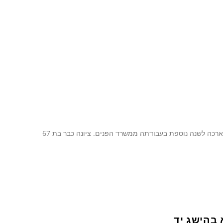
פרגון ענק לציונה לבקוביץ האשה והאגדה, מנהלת סניף משרד הפנים שקיבלה הארכה לשנה נוספת בעבודתה ממשרד הפנים. ציונה כבר בת 67
 בהישג יד