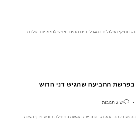
ל הפלמ"ח שחגג השנה 74 שנים. לרגל כך התכנסו ותיקי הפלמ"ח במגדלי הים התיכון אמש לחגוג יום הולדת
בפרשת התביעה שהגיש דני הרוש
יש 2 תגובות
כה בהגשת כתב ההגנה. התביעה הוגשה בתחילת חודש מרץ השנה