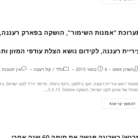
ערוכת "אמנות השימור", הושקה בפארק רעננה, ב
יריית רעננה, לקידום נושא הצלת עודפי המזון ות
השרון פוסט
6 במאי 2015
כללי
/
קול רעננה
אין תגובות
עמד ראש עיריית רעננה, זאב בילסקי, ג'וזף גיטלר, מייסד ויו"ר לקט ישראל, גיד
נהל של ארגון לקט ישראל, הושקה אתמול, 5.5.15,…
להמשך קריאה
גש! כשרינה פגשה את סימה 60 שנה אחרי