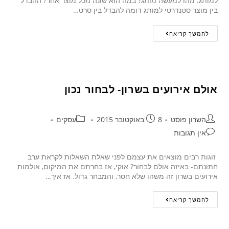
למותג. מהו למעשה מותג? במה הוא שונה מכל מוצר אחר? ההבדל
בין מוצר סטנדרטי למותג דומה להבדל בין סרט…
להמשך קריאה
אולם אירועים בשרון- לבחור נכון
השרון פוסט
8 באוקטובר 2015
עסקים
אין תגובות
זוגות רבים מוצאים את עצמם לפני שאלת השאלות לקראת ערב
חתונתם- באיזה אולם לבחור? אוקי, אז בחרתם את המיקום, אולמות
אירועים בשרון זה משהו שלא חסר, והמבחר גדול. אז איך…
להמשך קריאה