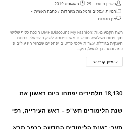
השרון פוסט
29 באוגוסט 2019
חנויות, עסקים והמלצות מיוחדות
/
כתבה ראשית
אין תגובות
רשת הקמעונאות DMF (Discount My Fashion) חונכת סניף שלישי
תוך פחות משלושה חודשים מאז כניסתה לשוק הישראלי. בחנות
הענקית בגודלה, עשרות אלפי פריטים יפהפיים שבחוץ היו עולים פי
כמה וכמה. כך למשל, תיק…
להמשך קריאה
18,130 תלמידים יפתחו ביום ראשון את
שנת הלימודים תש"פ – ראש העירייה, רפי
סער: "שנת הלימודים החדשה בכפר סבא