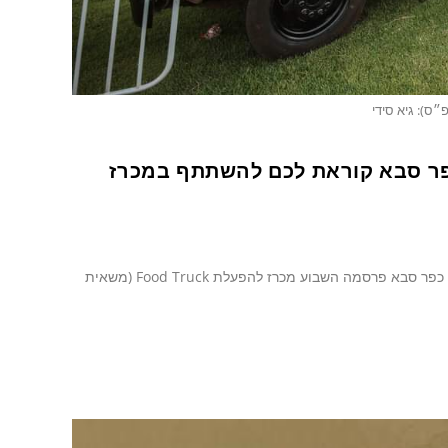
״ס): גיא סידי
לראשונה בכפר סבא: מכרז להצבת Food Truck במקומות מרכזיים בעיר עיריית כפר סבא פרסמה השבוע מכרז להפעלת Food Truck (משאית