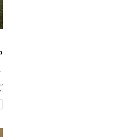
בא לכ
מזון) ב