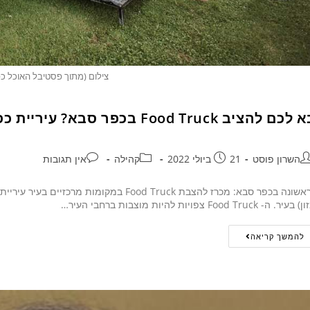
צילום (מתוך פסטיבל האוכל כפ
ם להציב Food Truck בכפר סבא? עיריית כפר סבא קוראת לכם להשתתף במכרז
השרון פוסט
21 ביולי 2022
קהילה
אין תגובות
עיר. ה- Food Truck צפויות להיות מוצבות ברחבי העיר…
להמשך קריאה