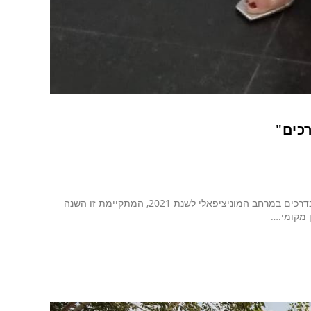
כים"
עיריית כפר סבא זכתה השבוע בפרס חמישה כוכבים בתחרות ארצית לבטיחות בדרכים במרחב המוניציפאלי לשנת 2021, המתקיימת זו השנה
 מקומי.…