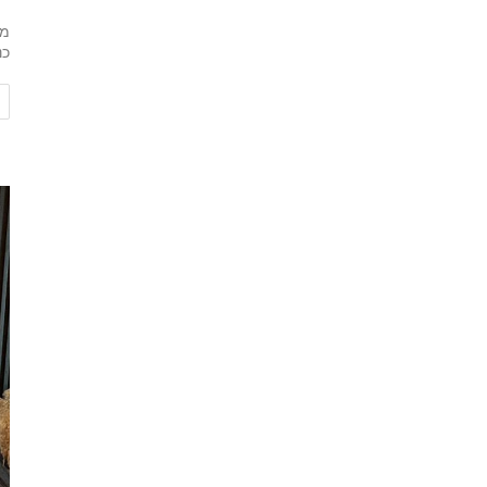
מא
כנ