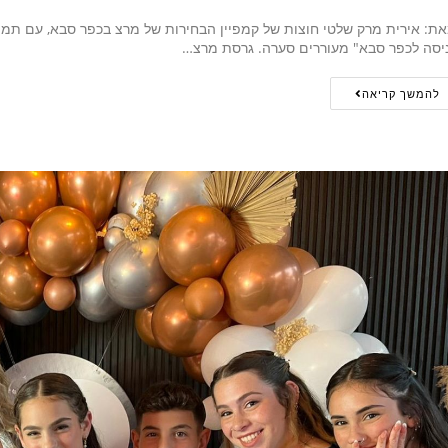
ת: אירית מרק שלטי חוצות של קמפיין הבחירות של מרצ בכפר סבא, עם תמונו
יסה לכפר סבא" מעוררים סערה. גרסת מרצ…
להמשך קריאה