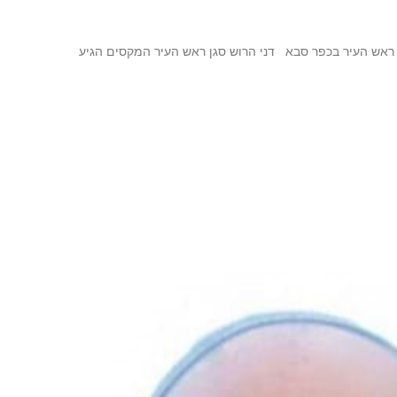
ניאל, איך הזמן עובר שהם נולדו ב 2011 חזי היה עוזר ראש העיר בכפר סבא דני הרוש סגן ראש העיר המקסים הגיע