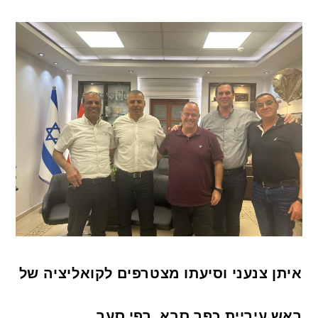
איתן צנעני וסיעתו מצטרפים לקואליציה של
ראש עיריית כפר סבא, רפי סער