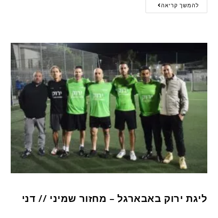
להמשך קריאה
ליגת ירוק באבארגל – מחזור שמיני // דני