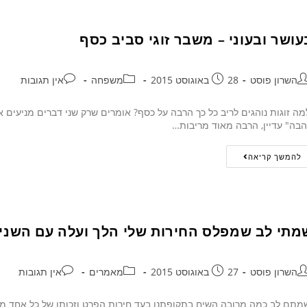
עושר ובעוני – משבר זוגי סביב כסף
השרון פוסט
28 באוגוסט 2015
משפחה
אין תגובות
ה זוגות נוהגים לריב כל כך הרבה על כסף? אומרים שרק שני דברים מניעים את
בה" עדיין, הרבה מאוד מריבות…
להמשך קריאה
מתי לב שמפלס החירות שלי הלך ועלה עם השני
השרון פוסט
27 באוגוסט 2015
מאמרים
אין תגובות
תם לב כמה מרובה השיח בתקופתנו בעד חירות הפרט וזכותו של כל אחד מאי