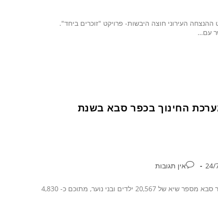
נצחה העירוני חוצה היבשות- פרויקט "זוכרים ביחד".
ר עם…
ר שילמדו במערכת החינוך בכפר סבא בשנת
אין תגובות
בשנת הלימודים הקרובה שתיפתח ב- 1 בספטמבר ילמדו במערכת החינוך בכפר סבא מספר שיא של 20,567 ילדים ובני נוער, מתוכם כ- 4,830