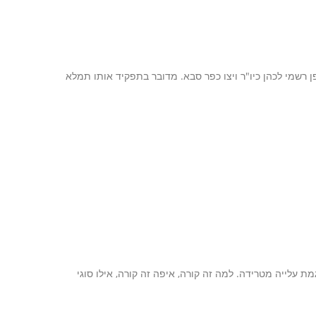
רשמי לכהן כיו"ר ויצו כפר סבא. מדובר בתפקיד אותו תמלא
ת גניבות הרכב: מספר גניבות הרכב ב-2015 נמצא במגמת עלייה מטרידה. למה זה קורה, איפה זה קורה, אילו סוגי