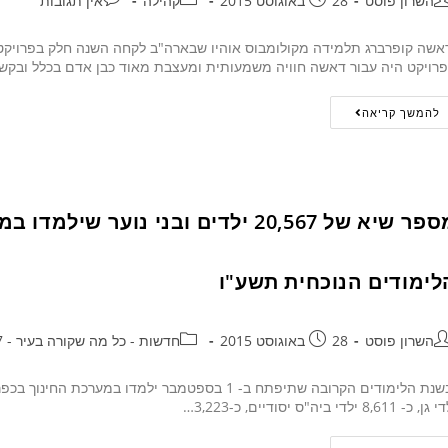
השרון פוסט
28 באוגוסט 2015
קהילה
אין תגובות
שה קופרברג תלמידה מקולומבוס אוהיו שבארה"ב לקחה השנה חלק בפרויקט הה
רויקט היה עבור דאשה חוויה משמעותית ומעצבת מאוד כבן אדם בכלל ובקש
להמשך קריאה
מספר שיא של 20,567 ילדים ובני נוע
לימודים הנוכחית תשע"ו
השרון פוסט
28 באוגוסט 2015
חדשות - כל מה שקורה בעיר - 24/7
, כ- 8,611 ילדי ביה"ס יסודיים, כ-3,223…