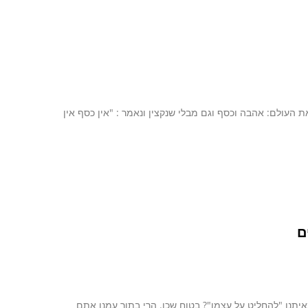
 העולם: אהבה וכסף וגם מבלי שנקצין ונאמר : "אין כסף אין
ם
תנו "להחליט על עצמו"? בטוח שכן. הרי בתוך עמנו אתם