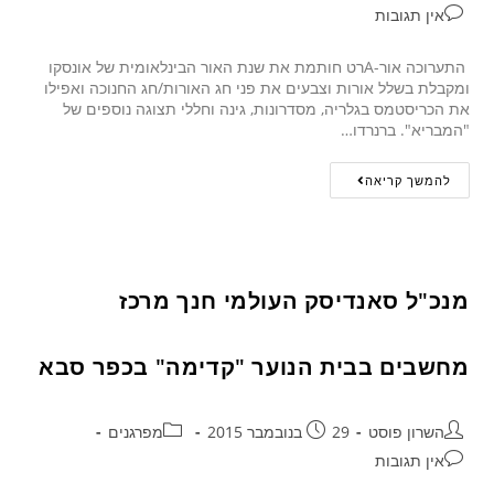
אין תגובות
התערוכה אור-Aרט חותמת את שנת האור הבינלאומית של אונסקו
ומקבלת בשלל אורות וצבעים את פני חג האורות/חג החנוכה ואפילו
את הכריסטמס בגלריה, מסדרונות, גינה וחללי תצוגה נוספים של
"המבריא". ברנרדו…
להמשך קריאה
מנכ"ל סאנדיסק העולמי חנך מרכז
מחשבים בבית הנוער "קדימה" בכפר סבא
השרון פוסט
29 בנובמבר 2015
מפרגנים
אין תגובות