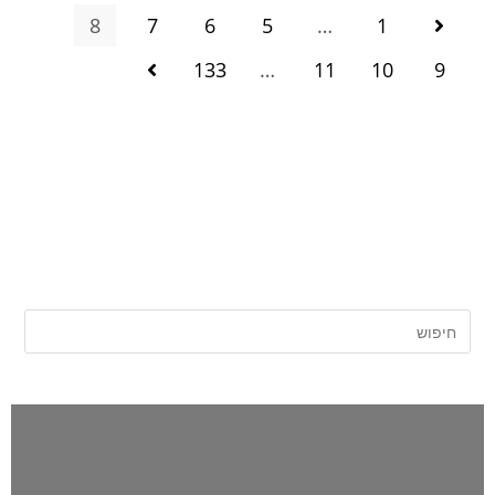
8
7
6
5
…
1
133
…
11
10
9
אתר החדשות של השרון |
השרון פוסט