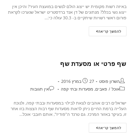
באיזה רשות מקומית יש ייצוג הולם לנשים במועצת העיר? והיכן אין
ייצוג נשי בכלל? מנתונים של דן אנד ברדסטריט ישראל שנערכו לקראת
פורום ראשי רשויות שיתקיים ב- 30.3 עולה כי:…
להמשך קריאה
שף פרטי או מסעדת שף
השרון פוסט
27 במרץ 2016
אוכל
/
פאבים, מסעדות ובתי קפה
אין תגובות
ישראלים רבים אוהבים לצאת לבילוי במסעדות ובבתי קפה, ולנוכח
העלייה ברמת החיים ניתן לראות מסעדות שף רבות הצצות בזו אחר
זו, בעיקר באזור המרכז. גם טרנד ה"פודיז", אותם חובבי אוכל…
להמשך קריאה