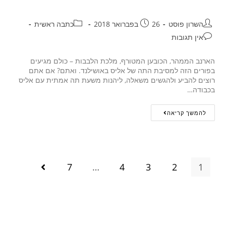
השרון פוסט
26 בפברואר 2018
כתבה ראשית
אין תגובות
הארנב הממהר, הכובען המטורף, מלכת הלבבות – כולם מגיעים
בפורים הזה למסיבת התה של אליס באושילנד. ואתם? אם אתם
רוצים להביע ולהגשים משאלה, ליהנות משעת תה אמתית עם אליס
בכבודה…
להמשך קריאה
7
…
4
3
2
1