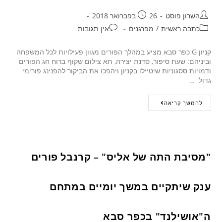
השרון פוסט
26 בפברואר 2018
כתבה ראשית
/
מפרגנים
אין תגובות
קניון G כפר סבא מציע במהלך הפורים מגוון פעילויות לכל המשפחה
וביניהם: שעת סיפור, סדנת יצירה, תא צילום שקוף ברוח חג הפורים
ודמויות ססגוניות שיטיילו בקניון ויהפכו את הביקור להפנינג פורימי
גדול …
להמשך קריאה
"מסיבת התה של אליס" – קרנבל פורים
ענק שיתקיים במשך יומיים במתחם
ה"אושילנד" בכפר סבא