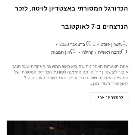
הכדורגל המסורתי באצטדיון לויטה, לזכר
הנרצחים ב-7 לאוקטובר
השרון פוסט
3 בדצמבר 2023
כתבה ראשית
/
קהילה
אין תגובות
אחת האיגרות האחרונות שהוציא ראש המועצה האזורית שער הנגב
אופיר ליבשטיין ז"ל, הייתה ההזמנה לטורניר הכדורגל המסורתי של
המועצה האזורית שער הנגב. אופיר נהרג בשבת הארורה ה-7
באוקטובר בעודו מגן…
להמשך קריאה