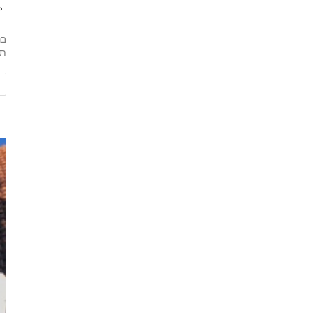
בר
תמ