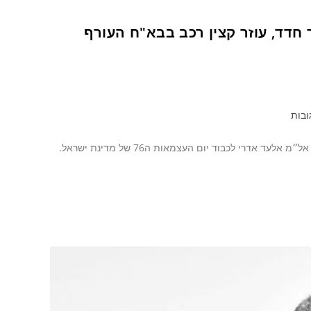
 חדד, עוזר קצין רכב בבא"ח העורף
ובות
ביום שני ה10 ליוני 2024 התקיים טקס מצטייני מפקד חטיבת החילוץ וההדרכה, אל״מ אלעד אדרי לכבוד יום העצמאות ה76 של מדינת ישראל.