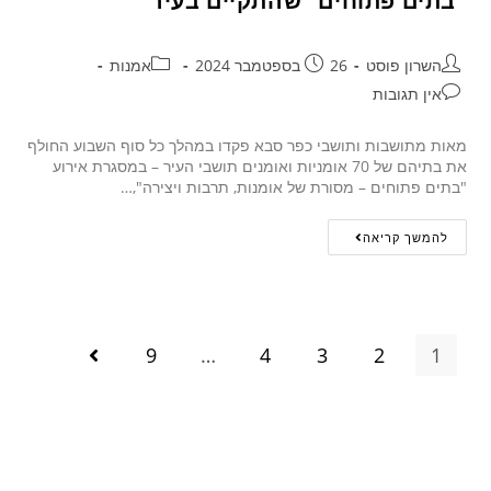
"בתים פתוחים" שהתקיים בעיר
השרון פוסט
26 בספטמבר 2024
אמנות
אין תגובות
מאות מתושבות ותושבי כפר סבא פקדו במהלך כל סוף השבוע החולף
את בתיהם של 70 אומניות ואומנים תושבי העיר – במסגרת אירוע
"בתים פתוחים – מסורת של אומנות, תרבות ויצירה",…
להמשך קריאה
9
…
4
3
2
1