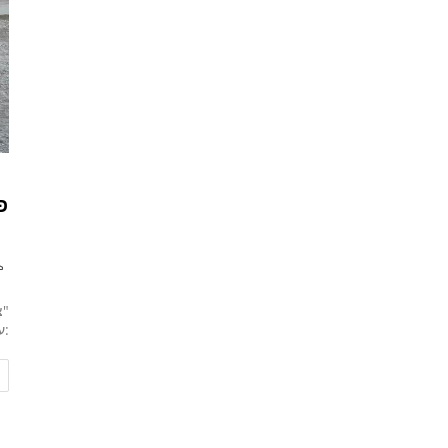
פ
"צ
:ע