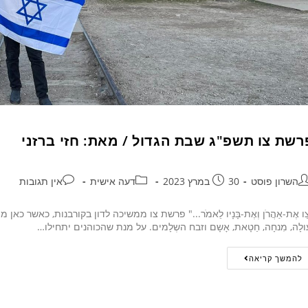
רשת צו תשפ"ג שבת הגדול / מאת: חזי ברזני
השרון פוסט
30 במרץ 2023
דעה אישית
אין תגובות
ַו אֶת-אַהֲרֹן וְאֶת-בָּנָיו לֵאמֹר..." פרשת צו ממשיכה לדון בקורבנות, כאשר 
ולָה, מִנחָה, חַטָאת, אָשָם וזבח השְלָמים. על מנת שהכוהנים יתחילו…
להמשך קריאה