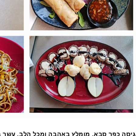
גיסה כפר סבא. מומלץ באהבה ומכל הלב. עשר בס